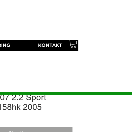
Ring oss | TEL:
08-30 33 87
RING
KONTAKT
07 2.2 Sport
158hk 2005