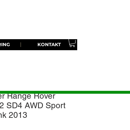
Ring oss | TEL:
08-30 33 87
RING
KONTAKT
er Range Rover
.2 SD4 AWD Sport
hk 2013