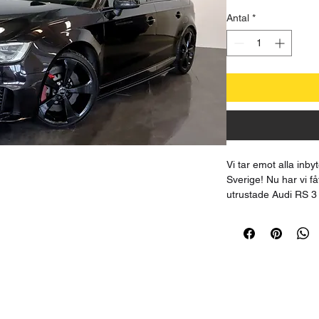
Antal
*
Vi tar emot alla inb
Sverige! Nu har vi få
utrustade Audi RS 3 
367hk 2016. Utrusta
Revo Steg 2 470hk, 
mm. Varmt välkommen 
exemplar innan det ä
Övrig information om
Årsskatt på endast 
Förbrukning blanda