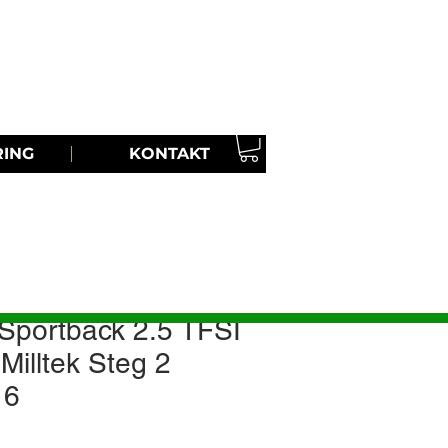
Ring oss | TEL:
08-30 33 87
RING
KONTAKT
Sportback 2.5 TFSI
Milltek Steg 2
16