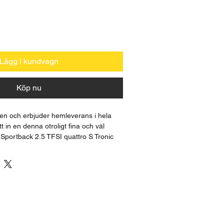
Lägg i kundvagn
Köp nu
yten och erbjuder hemleverans i hela 
tt in en denna otroligt fina och väl 
Sportback 2.5 TFSI quattro S Tronic 
d med bl.a: Taklucka, Bakkamera, 
Milltek Avgassystem, Bang Olufsen, 
in för en visning av detta trevliga 
r försent. 
 bilen:
2186kr
d 8,1/100km 